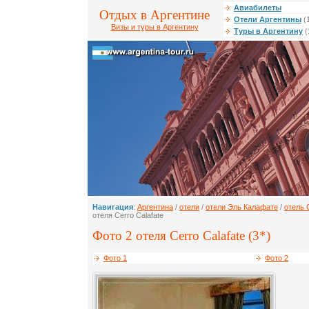
Авиабилеты
Отдых в Аргентине
Отели Аргентины
(
Визы и туры в Аргентину
Туры в Аргентину
(
Навигация
:
Аргентина
/
отели
/
отели Эль Калафате
/
отель 
отеля Cerro Calafate
Фото 2 отеля Cerro Calafate (3*)
Фото 1
Фото 2