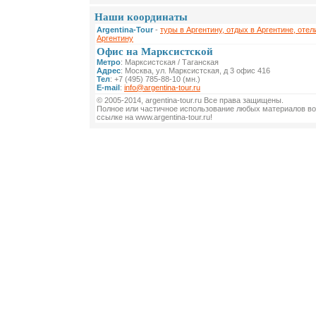
Наши координаты
Argentina-Tour
-
туры в Аргентину, отдых в Аргентине, отел
Аргентину
Офис на Марксистской
Метро
: Марксистская / Таганская
Адрес
: Москва, ул. Марксистская, д 3 офис 416
Тел
: +7 (495) 785-88-10 (мн.)
E-mail
:
info@argentina-tour.ru
© 2005-2014, argentina-tour.ru Все права защищены.
Полное или частичное использование любых материалов во
ссылке на www.argentina-tour.ru!