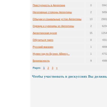
Преступность в Аргентине
0
594
Негативные стороны Аргентины
2
585
Обычаи и социальные устои Аргентины
13
2901
Одежда и сувениры из Аргентины
2
623
Аргентинская кухня
15
1254
Обучиться танго
0
431
Русский магазин
1
489
Нужен гид по Буэнос Айресу...
1
473
Безопасность
9
498
Pages
:
1
2
3
»
Чтобы участвовать в дискуссиях Вы должны