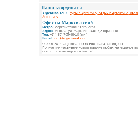
Наши координаты
Argentina-Tour
-
туры в Аргентину, отдых в Аргентине, отел
Аргентину
Офис на Марксистской
Метро
: Марксистская / Таганская
Адрес
: Москва, ул. Марксистская, д 3 офис 416
Тел
: +7 (495) 785-88-10 (мн.)
E-mail
:
info@argentina-tour.ru
© 2005-2014, argentina-tour.ru Все права защищены.
Полное или частичное использование любых материалов во
ссылке на www.argentina-tour.ru!