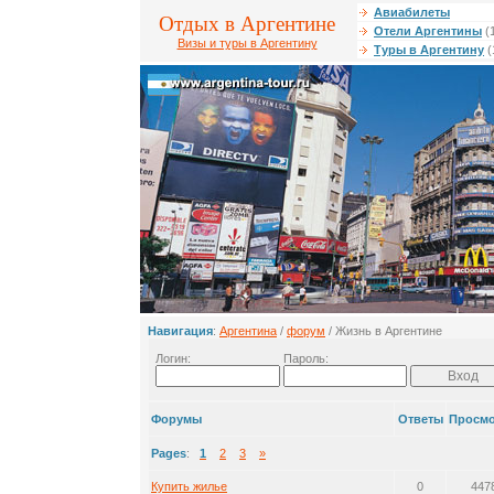
Авиабилеты
Отдых в Аргентине
Отели Аргентины
(
Визы и туры в Аргентину
Туры в Аргентину
(
Навигация
:
Аргентина
/
форум
/ Жизнь в Аргентине
Логин:
Пароль:
Форумы
Ответы
Просм
Pages
:
1
2
3
»
Купить жилье
0
447