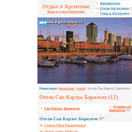
Авиабилеты
Отдых в Аргентине
Отели Аргентины
(
Визы и туры в Аргентину
Туры в Аргентину
(
Навигация
:
Аргентина
/
отели
/ отели Сан Карлос Барилоче
Отели Сан Карлос Барилоче (12)
Отзывы об 
Сан Карлос Барилоче
Барилоче
(0)
Отели Сан Карлос Барилоче 5*
Crowne Plaza Panamericano
Design Suites Bariloche