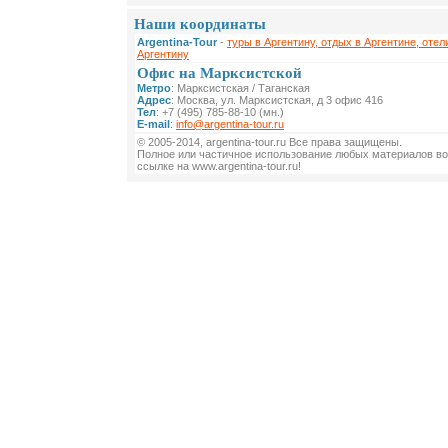
Наши координаты
Argentina-Tour
-
туры в Аргентину, отдых в Аргентине, отел
Аргентину
Офис на Марксистской
Метро
: Марксистская / Таганская
Адрес
: Москва, ул. Марксистская, д 3 офис 416
Тел
: +7 (495) 785-88-10 (мн.)
E-mail
:
info@argentina-tour.ru
© 2005-2014, argentina-tour.ru Все права защищены.
Полное или частичное использование любых материалов во
ссылке на www.argentina-tour.ru!