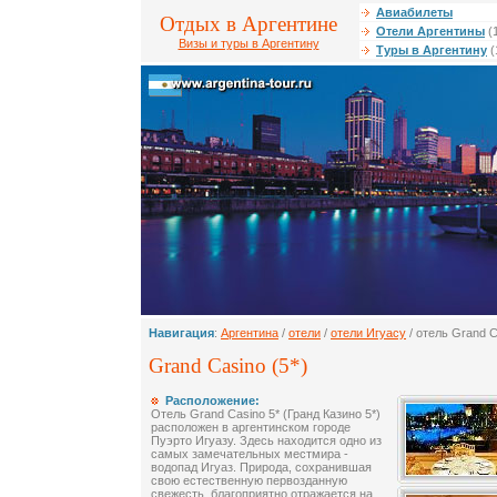
Авиабилеты
Отдых в Аргентине
Отели Аргентины
(
Визы и туры в Аргентину
Туры в Аргентину
(
Навигация
:
Аргентина
/
отели
/
отели Игуасу
/ отель Grand C
Grand Casino (5*)
Расположение:
Отель Grand Casino 5* (Гранд Казино 5*)
расположен в аргентинском городе
Пуэрто Игуазу. Здесь находится одно из
самых замечательных местмира -
водопад Игуаз. Природа, сохранившая
свою естественную первозданную
свежесть, благоприятно отражается на