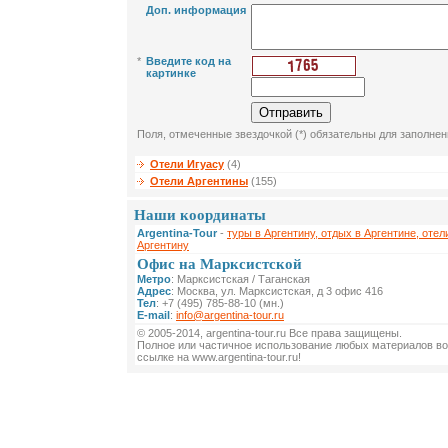
Доп. информация
*
Введите код на
картинке
Поля, отмеченные звездочкой (*) обязательны для заполнен
Отели Игуасу
(4)
Отели Аргентины
(155)
Наши координаты
Argentina-Tour
-
туры в Аргентину, отдых в Аргентине, отел
Аргентину
Офис на Марксистской
Метро
: Марксистская / Таганская
Адрес
: Москва, ул. Марксистская, д 3 офис 416
Тел
: +7 (495) 785-88-10 (мн.)
E-mail
:
info@argentina-tour.ru
© 2005-2014, argentina-tour.ru Все права защищены.
Полное или частичное использование любых материалов во
ссылке на www.argentina-tour.ru!