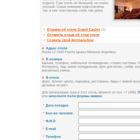
отдыхе. Сам отель не большой, но очень
уютный. Сорок номеров подготовлены
так, в них чувствуешь себя, как дома.
Отзывы об отеле Grand Casino
(1)
Оставить отзыв об этом отеле
Создать свой фотоальбом
Адрес отеля
Routa 12 1640 Puerto Iguazu Misiones Argentina
В номере
ванная, телефон, кабельное телевидение, стерео система, 
Интернету, бар, мини-холодильник, фен для волос, сейф, к
магнитные ключи.
В отеле
факс, бизнес-центр, парковка, рестораны, бары с живой муз
деловых встреч.
Для организации тура в этот отель звоните по тел: +7 (495)
7
или
заполните поля формы заявки
:
*
Дата поездки
*
Кол-во человек
*
Ф.И.О
*
E-mail
*
Телефон