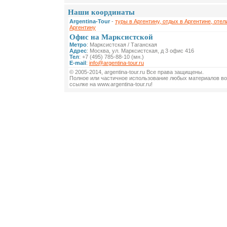
Наши координаты
Argentina-Tour
-
туры в Аргентину, отдых в Аргентине, отел
Аргентину
Офис на Марксистской
Метро
: Марксистская / Таганская
Адрес
: Москва, ул. Марксистская, д 3 офис 416
Тел
: +7 (495) 785-88-10 (мн.)
E-mail
:
info@argentina-tour.ru
© 2005-2014, argentina-tour.ru Все права защищены.
Полное или частичное использование любых материалов во
ссылке на www.argentina-tour.ru!