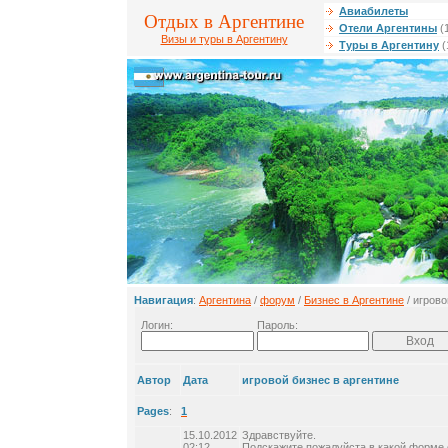
Авиабилеты
Отдых в Аргентине
Отели Аргентины
(
Визы и туры в Аргентину
Туры в Аргентину
(
Навигация
:
Аргентина
/
форум
/
Бизнес в Аргентине
/ игрово
Логин:
Пароль:
Автор
Дата
игровой бизнес в аргентине
Pages
:
1
15.10.2012
Здравствуйте.
02:12
Подскажите,пожалуйста,в какой форме 