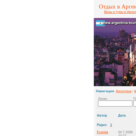
Отдых в Арге
Визы и туры в Арген
Навигация
:
Аргентина
/
Логин:
П
Автор
Дата
Pages
:
1
Evanda
04.7.2006
23:27