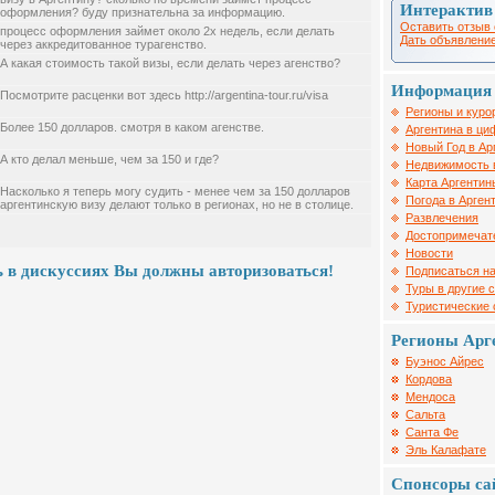
Интерактив
оформления? буду признательна за информацию.
Оставить отзыв 
процесс оформления займет около 2х недель, если делать
Дать объявление
через аккредитованное турагенство.
А какая стоимость такой визы, если делать через агенство?
Информация 
Посмотрите расценки вот здесь http://argentina-tour.ru/visa
Регионы и куро
Более 150 долларов. смотря в каком агенстве.
Аргентина в ци
Новый Год в Ар
А кто делал меньше, чем за 150 и где?
Недвижимость 
Карта Аргентин
Насколько я теперь могу судить - менее чем за 150 долларов
Погода в Арген
аргентинскую визу делают только в регионах, но не в столице.
Развлечения
Достопримечат
Новости
 в дискуссиях Вы должны авторизоваться!
Подписаться на
Туры в другие 
Туристические
Регионы Арг
Буэнос Айрес
Кордова
Мендоса
Сальта
Санта Фе
Эль Калафате
Спонсоры са