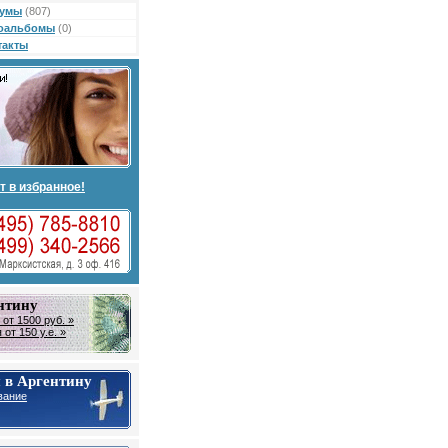
умы
(807)
оальбомы
(0)
такты
т в избранное!
нтину
от 1500 руб. »
от 150 у.е. »
 в Аргентину
вание