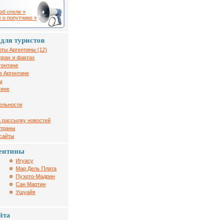
об отеле »
 о попутчике »
для туристов
рты Аргентины (12)
фрах и фактах
гентине
в Аргентине
ы
тине
ельности
 рассылку новостей
страны
 сайты
ентины
Игуасу
Мар Дель Плата
Пуэрто-Мадрин
Сан Мартин
Ушуайя
йта