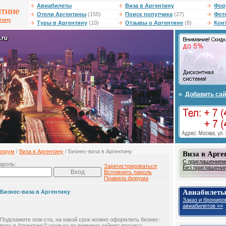
Авиабилеты
Виза в Аргентину
Фор
нтине
Отели Аргентины
(155)
Поиск попутчика
(27)
Фот
тину
Туры в Аргентину
(10)
Отзывы о Аргентине
(8)
Кон
Добавить сай
форум
/
Виза в Аргентину
/ Бизнес-виза в Аргентину
Виза в Арге
С приглашением 
ароль:
Зарегистрироваться
Без приглашения 
Вспомнить пароль
Правила форума
Авиабилеты
Бизнес-виза в Аргентину
Заказ и брониро
авиабилетов »»
Подскажите пож-ста, на какой срок можно оформлить бизнес-
визу в Аргентину? сколько по времени займет процесс