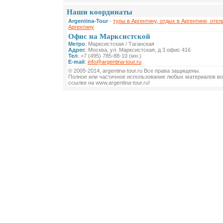
Наши координаты
Argentina-Tour
-
туры в Аргентину, отдых в Аргентине, отел
Аргентину
Офис на Марксистской
Метро
: Марксистская / Таганская
Адрес
: Москва, ул. Марксистская, д 3 офис 416
Тел
: +7 (495) 785-88-10 (мн.)
E-mail
:
info@argentina-tour.ru
© 2005-2014, argentina-tour.ru Все права защищены.
Полное или частичное использование любых материалов во
ссылке на www.argentina-tour.ru!