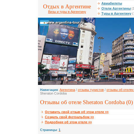
Авиабилеты
Отдых в Аргентине
Отели Аргентины
(
Визы и туры в Аргентину
Туры в Аргентину
(
Навигация
:
Аргентина
/
отзывы туристов
/
отзывы об отелях
Sheraton Cordoba
Отзывы об отеле Sheraton Cordoba (0)
Оставить свой отзыв об этом отеле »»
Создать свой фотоальбом »»
Подробнее об этом отеле »»
Страницы
:
1